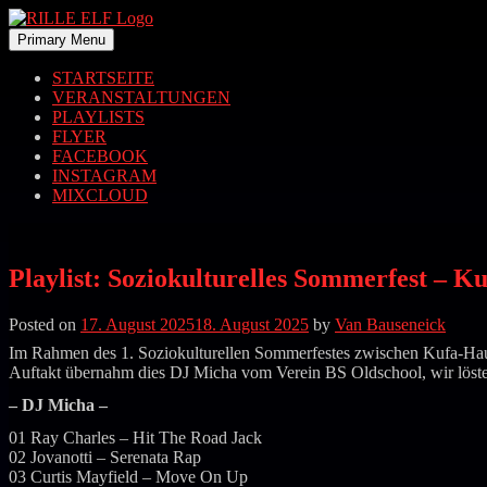
Skip
to
Primary Menu
content
Rille Elf
STARTSEITE
VERANSTALTUNGEN
PLAYLISTS
FLYER
FACEBOOK
INSTAGRAM
MIXCLOUD
Playlist: Soziokulturelles Sommerfest – K
Posted on
17. August 2025
18. August 2025
by
Van Bauseneick
Im Rahmen des 1. Soziokulturellen Sommerfestes zwischen Kufa-Haus 
Auftakt übernahm dies DJ Micha vom Verein BS Oldschool, wir löst
– DJ Micha –
01 Ray Charles – Hit The Road Jack
02 Jovanotti – Serenata Rap
03 Curtis Mayfield – Move On Up