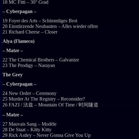
18 MC Fitti – 30° Grad
– Cyberpagan –
19 Foyer des Arts – Schimmliges Brot
20 Einstürzende Neubauten – Alles wieder offen
21 Richard Cheese – Closer
Alya (Flameco)
– Matze –
22 The Chemical Brothers – Galvanize
23 The Prodigy – Narayan
The Grey
– Cyberpagan –
24 New Order – Ceremony
25 Murder At The Registry – Reconsider?
26 FAZI / 法兹 – Mountain Of Time / 时间隧道
– Matze –
27 Mauvais Sang – Modèle
28 De Staat – Kitty Kitty
29 Rick Astley – Never Gonna Give You Up